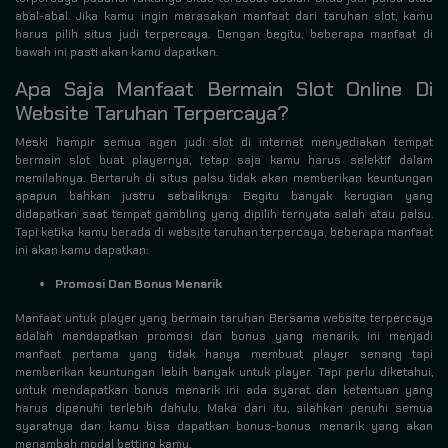
abal-abal. Jika kamu ingin merasakan manfaat dari taruhan slot, kamu
harus pilih situs judi terpercaya. Dengan begitu, beberapa manfaat di
bawah ini pasti akan kamu dapatkan.
Apa Saja Manfaat Bermain Slot Online Di
Website Taruhan Terpercaya?
Meski hampir semua agen judi slot di internet menyediakan tempat
bermain slot buat playernya, tetap saja kamu harus selektif dalam
memilahnya. Bertaruh di situs palsu tidak akan memberikan keuntungan
apapun bahkan justru sebaliknya. Begitu banyak kerugian yang
didapatkan saat tempat gambling yang dipilih ternyata salah atau palsu.
Tapi ketika kamu berada di website taruhan terpercaya, beberapa manfaat
ini akan kamu dapatkan:
Promosi Dan Bonus Menarik
Manfaat untuk player yang bermain taruhan Bersama website terpercaya
adalah mendapatkan promosi dan bonus yang menarik. Ini menjadi
manfaat pertama yang tidak hanya membuat player senang tapi
memberikan keuntungan lebih banyak untuk player. Tapi perlu diketahui,
untuk mendapatkan bonus menarik ini ada syarat dan ketentuan yang
harus dipenuhi terlebih dahulu. Maka dari itu, silahkan penuhi semua
syaratnya dan kamu bisa dapatkan bonus-bonus menarik yang akan
menambah modal betting kamu.