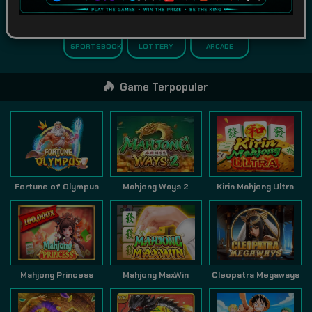
SPORTSBOOK
LOTTERY
ARCADE
Game Terpopuler
Fortune of Olympus
Mahjong Ways 2
Kirin Mahjong Ultra
Mahjong Princess
Mahjong MaxWin
Cleopatra Megaways