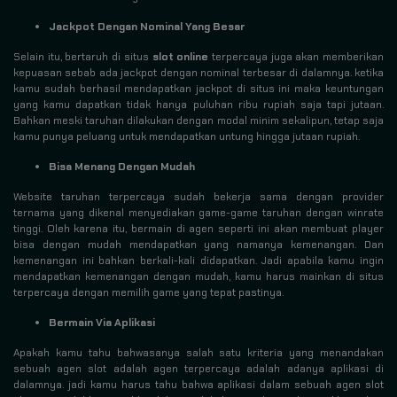
Jackpot Dengan Nominal Yang Besar
Selain itu, bertaruh di situs
slot online
terpercaya juga akan memberikan
kepuasan sebab ada jackpot dengan nominal terbesar di dalamnya. ketika
kamu sudah berhasil mendapatkan jackpot di situs ini maka keuntungan
yang kamu dapatkan tidak hanya puluhan ribu rupiah saja tapi jutaan.
Bahkan meski taruhan dilakukan dengan modal minim sekalipun, tetap saja
kamu punya peluang untuk mendapatkan untung hingga jutaan rupiah.
Bisa Menang Dengan Mudah
Website taruhan terpercaya sudah bekerja sama dengan provider
ternama yang dikenal menyediakan game-game taruhan dengan winrate
tinggi. Oleh karena itu, bermain di agen seperti ini akan membuat player
bisa dengan mudah mendapatkan yang namanya kemenangan. Dan
kemenangan ini bahkan berkali-kali didapatkan. Jadi apabila kamu ingin
mendapatkan kemenangan dengan mudah, kamu harus mainkan di situs
terpercaya dengan memilih game yang tepat pastinya.
Bermain Via Aplikasi
Apakah kamu tahu bahwasanya salah satu kriteria yang menandakan
sebuah agen slot adalah agen terpercaya adalah adanya aplikasi di
dalamnya. jadi kamu harus tahu bahwa aplikasi dalam sebuah agen slot